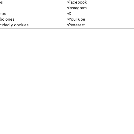
os
Facebook
Instagram
nos
X
diciones
YouTube
acidad y cookies
Pinterest