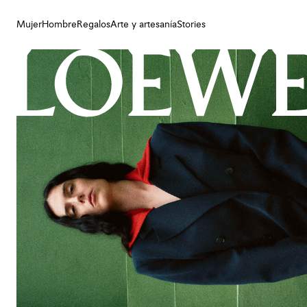
Mujer
Hombre
Regalos
Arte y artesanía
Stories
Mujer
Hombre
Regalos
Arte y artesanía
Stories