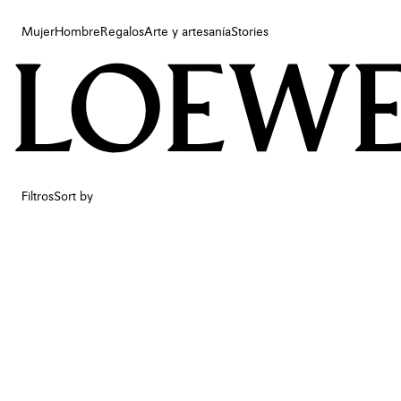
Mujer
Hombre
Regalos
Arte y artesanía
Stories
Mujer
Hombre
Regalos
Arte y artesanía
Stories
Filtros
Sort by