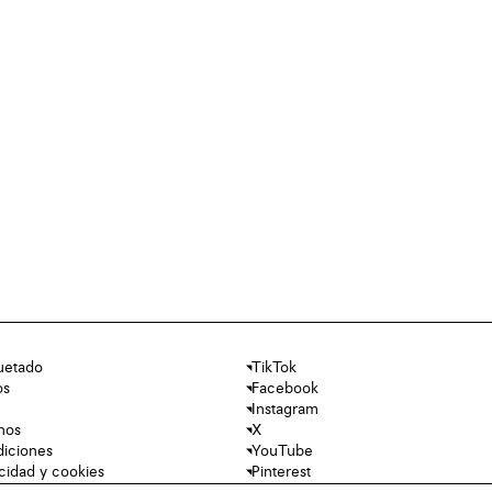
uetado
TikTok
os
Facebook
Instagram
nos
X
diciones
YouTube
acidad y cookies
Pinterest