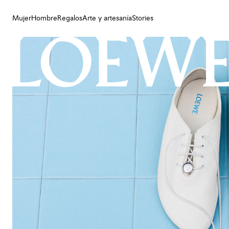
Mujer
Hombre
Regalos
Arte y artesanía
Stories
Mujer
Hombre
Regalos
Arte y artesanía
Stories