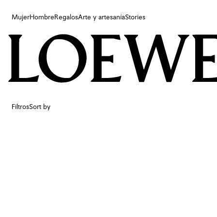
Mujer
Hombre
Regalos
Arte y artesanía
Stories
Mujer
Hombre
Regalos
Arte y artesanía
Stories
Filtros
Sort by