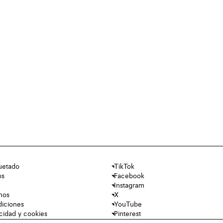
uetado
TikTok
os
Facebook
Instagram
nos
X
diciones
YouTube
acidad y cookies
Pinterest