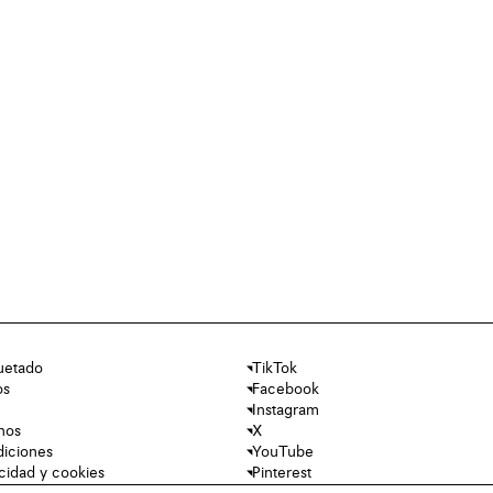
uetado
TikTok
os
Facebook
Instagram
nos
X
diciones
YouTube
acidad y cookies
Pinterest