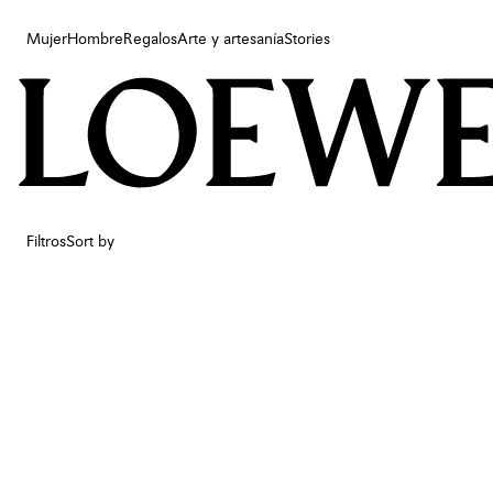
Mujer
Hombre
Regalos
Arte y artesanía
Stories
Mujer
Hombre
Regalos
Arte y artesanía
Stories
Filtros
Sort by