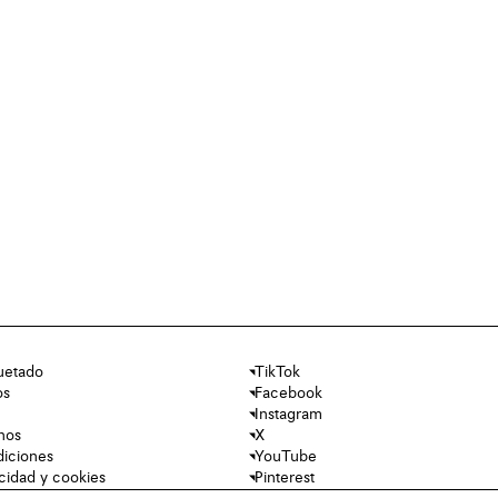
uetado
TikTok
os
Facebook
Instagram
nos
X
diciones
YouTube
acidad y cookies
Pinterest