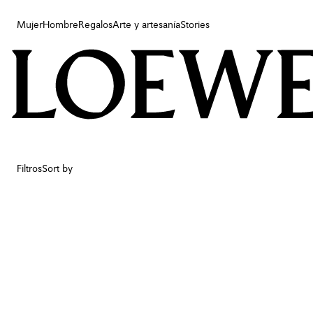
Mujer
Hombre
Regalos
Arte y artesanía
Stories
Mujer
Hombre
Regalos
Arte y artesanía
Stories
Filtros
Sort by