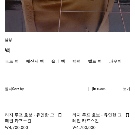
남성
백
토트 백
메신저 백
숄더 백
백팩
벨트 백
파우치
In stock
필터
Sort by
보기
라지 루프 호보 - 유연한 그
라지 루프 호보 - 유연한 그
레인 카프스킨
레인 카프스킨
₩4,700,000
₩4,700,000