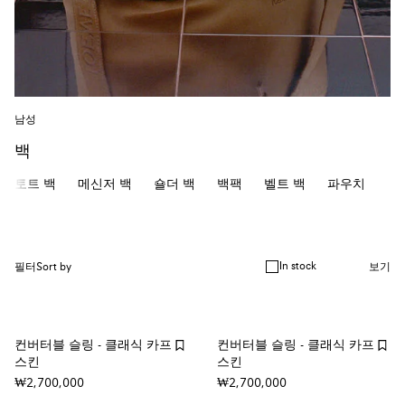
남성
백
토트 백
메신저 백
숄더 백
백팩
벨트 백
파우치
In stock
필터
Sort by
보기
컨버터블 슬링 - 클래식 카프
컨버터블 슬링 - 클래식 카프
스킨
스킨
₩2,700,000
₩2,700,000