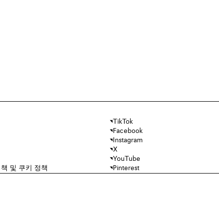
TikTok
Facebook
Instagram
X
YouTube
책 및 쿠키 정책
Pinterest