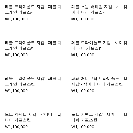
페블 트라이폴드 지갑 - 페블
페블 스몰 버티컬 지갑 - 샤
그레인 카프스킨
이니 나파 카프스킨
₩1,100,000
₩1,100,000
페블 트라이폴드 지갑 - 페블
페블 트라이폴드 지갑 - 샤이
그레인 카프스킨
니 나파 카프스킨
₩1,100,000
₩1,100,000
페블 트라이폴드 지갑 - 페블
퍼퍼 애너그램 트라이폴드
그레인 카프스킨
지갑 - 샤이니 나파 카프스킨
₩1,100,000
₩1,100,000
노트 컴팩트 지갑 - 샤이니
노트 컴팩트 지갑 - 샤이니
나파 카프스킨
나파 카프스킨
₩1,100,000
₩1,100,000