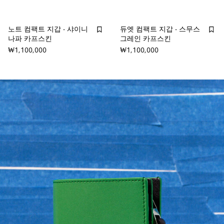
노트 컴팩트 지갑 - 샤이니
듀엣 컴팩트 지갑 - 스무스
나파 카프스킨
그레인 카프스킨
₩1,100,000
₩1,100,000