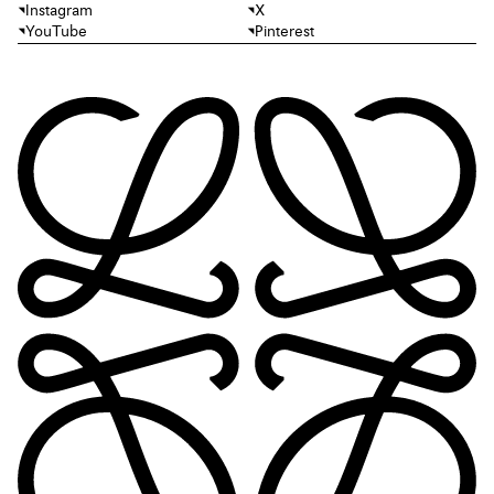
Instagram
X
YouTube
Pinterest