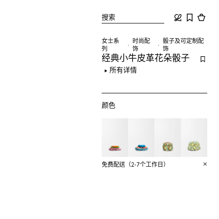
搜索
女士系
时尚配
骰子及可定制配
列
饰
饰
经典小牛皮革花朵骰子
所有详情
颜色
免费配送（2-7个工作日）