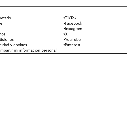
uetado
TikTok
os
Facebook
Instagram
nos
X
diciones
YouTube
acidad y cookies
Pinterest
mpartir mi información personal