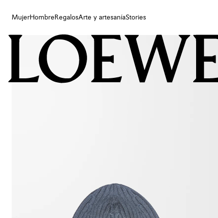
Mujer
Hombre
Regalos
Arte y artesanía
Stories
Mujer
Hombre
Regalos
Arte y artesanía
Stories