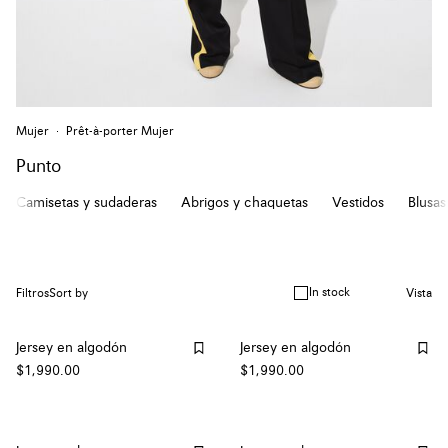
Mujer
Prêt-à-porter Mujer
Punto
Camisetas y sudaderas
Abrigos y chaquetas
Vestidos
Blusas
In stock
Filtros
Sort by
Vista
Jersey en algodón
Jersey en algodón
$1,990.00
$1,990.00