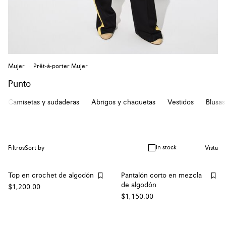
Mujer
Prêt-à-porter Mujer
Punto
Camisetas y sudaderas
Abrigos y chaquetas
Vestidos
Blusas
In stock
Filtros
Sort by
Vista
Top en crochet de algodón
Pantalón corto en mezcla
de algodón
$1,200.00
$1,150.00