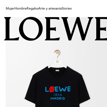
Mujer
Hombre
Regalos
Arte y artesanía
Stories
Mujer
Hombre
Regalos
Arte y artesanía
Stories