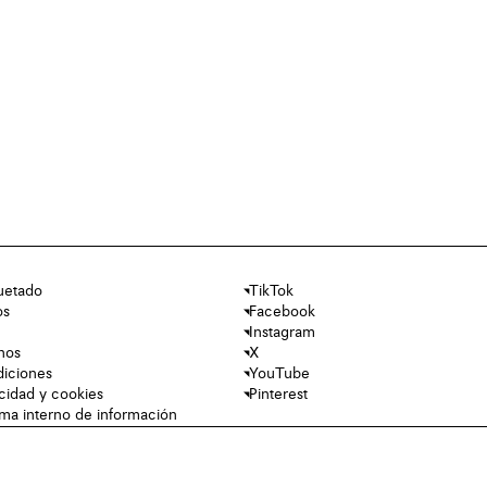
uetado
TikTok
os
Facebook
Instagram
nos
X
diciones
YouTube
acidad y cookies
Pinterest
tema interno de información