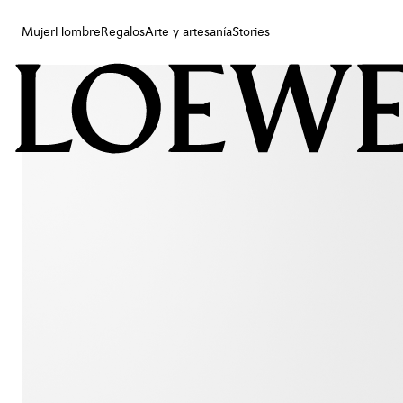
Mujer
Hombre
Regalos
Arte y artesanía
Stories
Mujer
Hombre
Regalos
Arte y artesanía
Stories