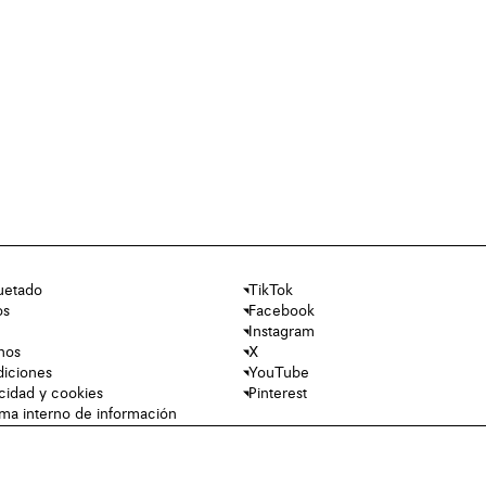
uetado
TikTok
os
Facebook
Instagram
nos
X
diciones
YouTube
acidad y cookies
Pinterest
tema interno de información