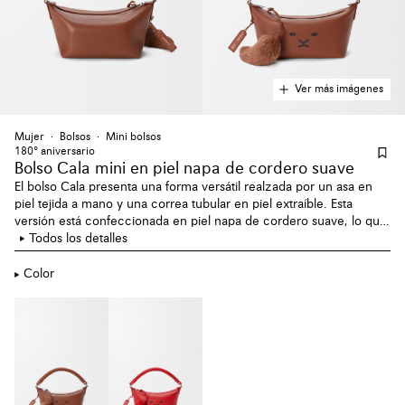
Ver más imágenes
Mujer
Bolsos
Mini bolsos
180º aniversario
Bolso Cala mini en piel napa de cordero suave
El bolso Cala presenta una forma versátil realzada por un asa en
piel tejida a mano y una correa tubular en piel extraíble. Esta
versión está confeccionada en piel napa de cordero suave, lo que
le confiere un tacto delicado y flexible. Esta versión del Lion
Todos los detalles
Intarsio, parte de la colección cápsula del aniversario de LOEWE,
presenta una de las técnicas más icónicas de LOEWE, con la figura
Color
del león pintada en marquetería de piel.