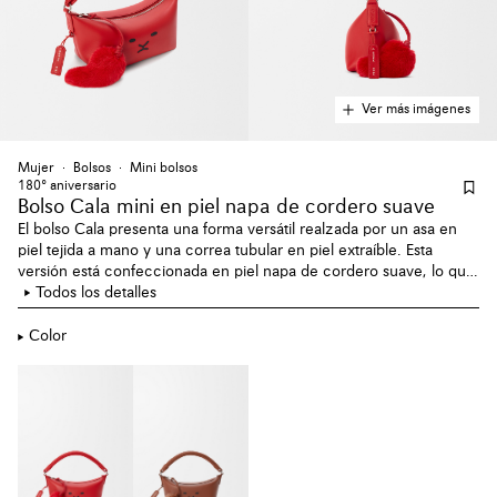
Ver más imágenes
Mujer
Bolsos
Mini bolsos
180º aniversario
Bolso Cala mini en piel napa de cordero suave
El bolso Cala presenta una forma versátil realzada por un asa en
piel tejida a mano y una correa tubular en piel extraíble. Esta
versión está confeccionada en piel napa de cordero suave, lo que
le confiere un tacto delicado y flexible. Esta versión del Lion
Todos los detalles
Intarsio, parte de la colección cápsula del aniversario de LOEWE,
presenta una de las técnicas más icónicas de LOEWE, con la figura
Color
del león pintada en marquetería de piel.