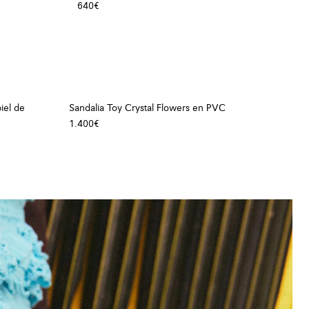
640€
+ Color
iel de
Sandalia Toy Crystal Flowers en PVC
1.400€