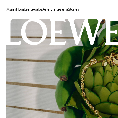
Mujer
Hombre
Regalos
Arte y artesanía
Stories
Mujer
Hombre
Regalos
Arte y artesanía
Stories