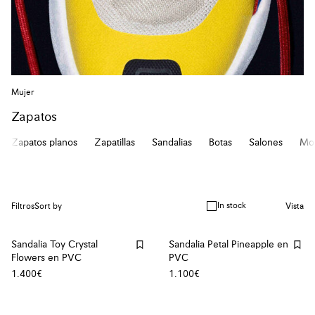
Mujer
Zapatos
Zapatos planos
Zapatillas
Sandalias
Botas
Salones
Mo
In stock
Filtros
Sort by
Vista
Sandalia Toy Crystal
Sandalia Petal Pineapple en
Flowers en PVC
PVC
1.400€
1.100€