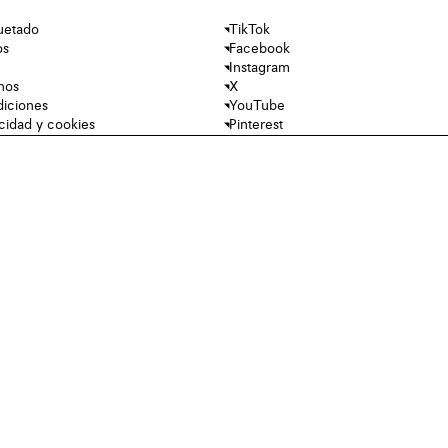
uetado
TikTok
os
Facebook
Instagram
nos
X
diciones
YouTube
acidad y cookies
Pinterest