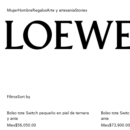
Mujer
Hombre
Regalos
Arte y artesanía
Stories
Mujer
Hombre
Regalos
Arte y artesanía
Stories
Filtros
Sort by
Bolso tote Switch pequeño en piel de ternera
Bolso tote Switc
y ante
ante
Mex$56,050.00
Mex$73,900.00