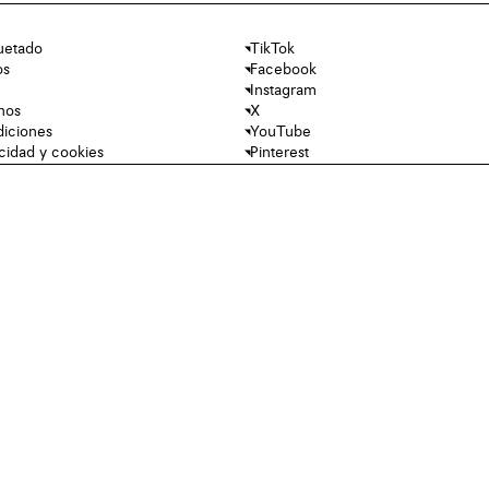
uetado
TikTok
os
Facebook
Instagram
nos
X
diciones
YouTube
acidad y cookies
Pinterest