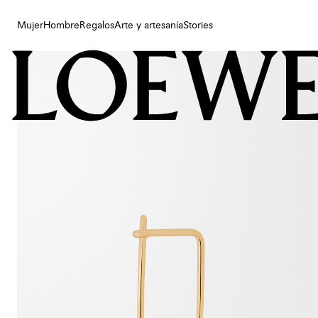
Mujer
Hombre
Regalos
Arte y artesanía
Stories
Mujer
Hombre
Regalos
Arte y artesanía
Stories