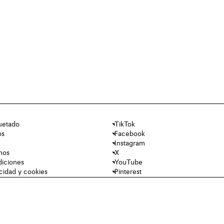
uetado
TikTok
os
Facebook
Instagram
nos
X
diciones
YouTube
acidad y cookies
Pinterest