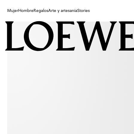
Mujer
Hombre
Regalos
Arte y artesanía
Stories
Mujer
Hombre
Regalos
Arte y artesanía
Stories