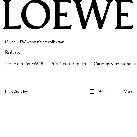
Mujer
FW women's precollection
Bolsos
Precolección FW26
Prêt-à-porter mujer
Carteras y pequeña ma
In stock
Filtros
Sort by
Vista