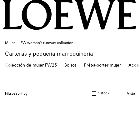
Mujer
FW women's runway collection
Carteras y pequeña marroquinería
Colección de mujer FW25
Bolsos
Prêt-à-porter mujer
Acces
In stock
Filtros
Sort by
Vista