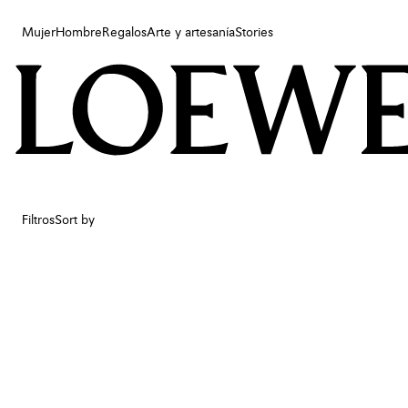
Mujer
Hombre
Regalos
Arte y artesanía
Stories
Mujer
Hombre
Regalos
Arte y artesanía
Stories
Filtros
Sort by