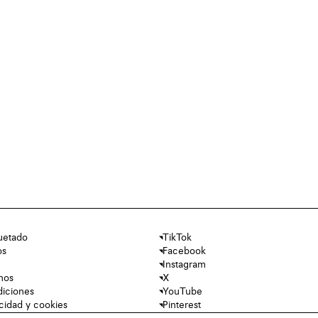
uetado
TikTok
os
Facebook
Instagram
nos
X
diciones
YouTube
acidad y cookies
Pinterest