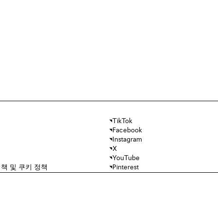
TikTok
Facebook
Instagram
X
YouTube
책 및 쿠키 정책
Pinterest