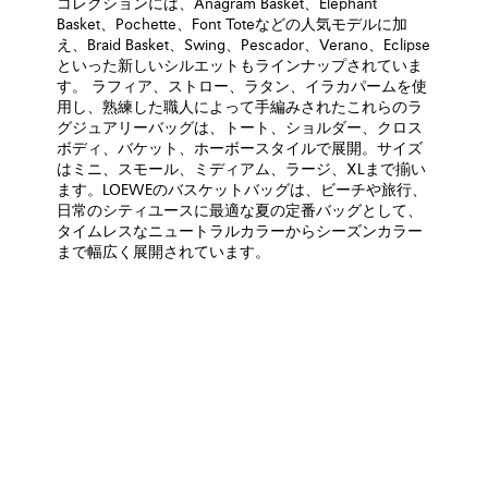
コレクションには、Anagram Basket、Elephant
Basket、Pochette、Font Toteなどの人気モデルに加
え、Braid Basket、Swing、Pescador、Verano、Eclipse
といった新しいシルエットもラインナップされていま
す。 ラフィア、ストロー、ラタン、イラカパームを使
用し、熟練した職人によって手編みされたこれらのラ
グジュアリーバッグは、トート、ショルダー、クロス
ボディ、バケット、ホーボースタイルで展開。サイズ
はミニ、スモール、ミディアム、ラージ、XLまで揃い
ます。LOEWEのバスケットバッグは、ビーチや旅行、
日常のシティユースに最適な夏の定番バッグとして、
タイムレスなニュートラルカラーからシーズンカラー
まで幅広く展開されています。