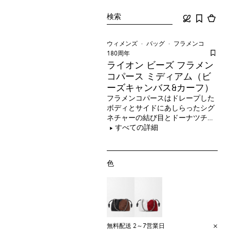
検索
ウィメンズ
バッグ
フラメンコ
180周年
ライオン ビーズ フラメン
コパース ミディアム（ビ
ーズキャンバス&カーフ）
フラメンコパースはドレープした
ボディとサイドにあしらったシグ
ネチャーの結び目とドーナツチェ
ーンが特徴です。ロエベ創業180
すべての詳細
周年記念カプセルの本製品は、ビ
ーズ刺繍でライオンのシルエット
を再構築したミディアムサイズで
色
す。
無料配送 2～7営業日