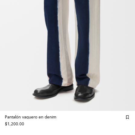
Pantalón vaquero en denim
$1,200.00