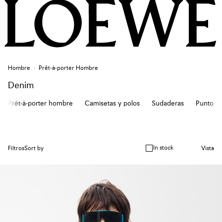
Hombre
Prêt-à-porter Hombre
Denim
Prêt-à-porter hombre
Camisetas y polos
Sudaderas
Punto
In stock
Filtros
Sort by
Vista