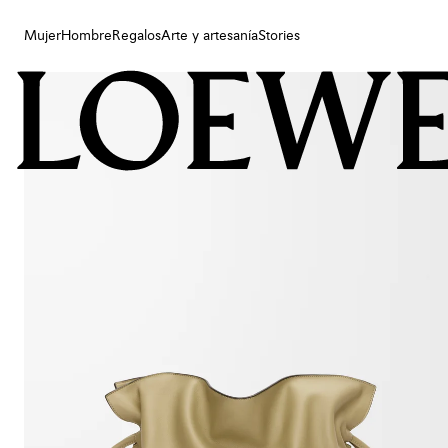
Mujer
Hombre
Regalos
Arte y artesanía
Stories
Mujer
Hombre
Regalos
Arte y artesanía
Stories