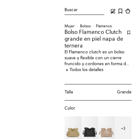
Buscar
Mujer
Bolsos
Flamenco
Bolso Flamenco Clutch
grande en piel napa de
ternera
El Flamenco clutch es un bolso
suave y flexible con un cierre
fruncido y cordones en forma de
nudo. Esta versión grande está
Todos los detalles
confeccionada en piel napa de
ternera.
Talla
Grande
Color
+
3