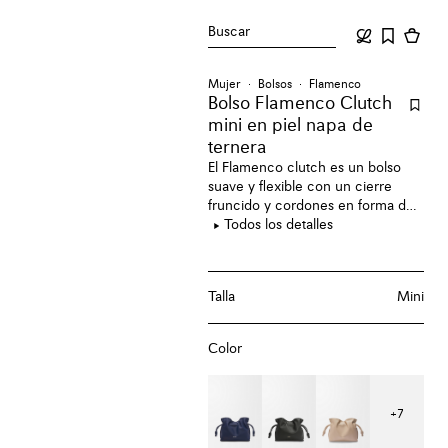
Buscar
Mujer
Bolsos
Flamenco
Bolso Flamenco Clutch
mini en piel napa de
ternera
El Flamenco clutch es un bolso
suave y flexible con un cierre
fruncido y cordones en forma de
nudo. Esta versión mini está
Todos los detalles
confeccionada en piel napa de
ternera.
Talla
Mini
Color
+
7