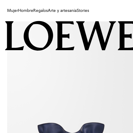
Mujer
Hombre
Regalos
Arte y artesanía
Stories
Mujer
Hombre
Regalos
Arte y artesanía
Stories