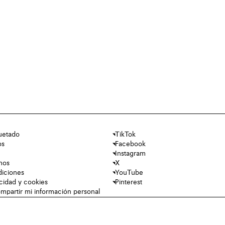
uetado
TikTok
os
Facebook
Instagram
nos
X
diciones
YouTube
acidad y cookies
Pinterest
mpartir mi información personal