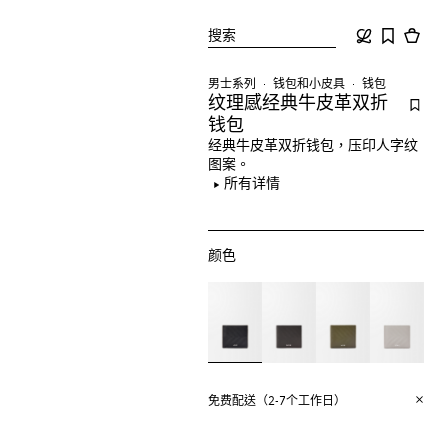
搜索
男士系列
钱包和小皮具
钱包
纹理感经典牛皮革双折
钱包
经典牛皮革双折钱包，压印人字纹
图案。
所有详情
颜色
免费配送（2-7个工作日）