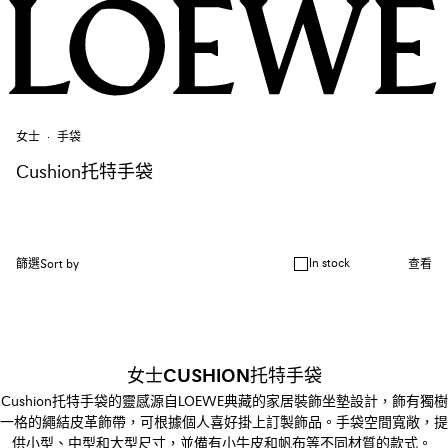
女士
手袋
Cushion托特手袋
In stock
篩選
Sort by
查看
女士CUSHION托特手袋
Cushion托特手袋的靈感源自LOEWE典藏的家居裝飾坐墊設計，飾有獨樹
一格的繩結皮革飾帶，可根據個人喜好掛上訂製飾品。手袋空間寬敞，提
供小型、中型和大型尺寸，並備有小牛皮和帆布等不同材質的款式。