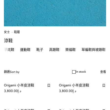
女士
鞋履
涼鞋
平底鞋
運動鞋
靴子
高跟鞋
樂福鞋
草編鞋與坡跟鞋
In stock
篩選
Sort by
查看
Origami 小羊皮涼鞋
Origami 小羊皮涼鞋
د.إ3,800.00
د.إ3,800.00