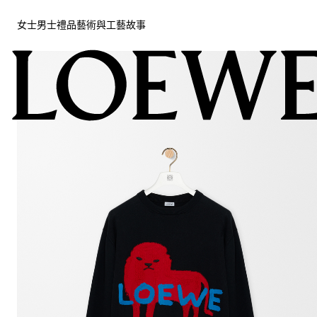
女士
男士
禮品
藝術與工藝
故事
女士
男士
禮品
藝術與工藝
故事