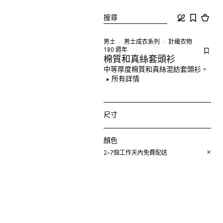
搜尋
男士
男士成衣系列
針織衣物
180 週年
棉質和真絲套頭衫
中等厚度棉質和真絲混紡套頭衫。
所有詳情
尺寸
顏色
2–7個工作天內免費配送