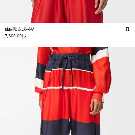
丝绸睡衣式衬衫
د.إ7,600.00