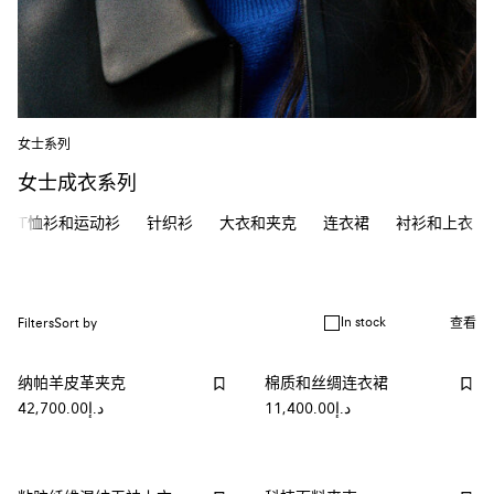
女士系列
女士成衣系列
T恤衫和运动衫
针织衫
大衣和夹克
连衣裙
衬衫和上衣
In stock
Filters
Sort by
查看
纳帕羊皮革夹克
棉质和丝绸连衣裙
د.إ11,400.00
د.إ42,700.00