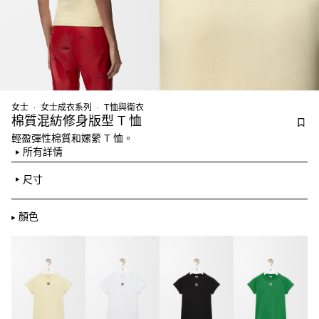
女士
女士成衣系列
T恤與衛衣
棉質混紡修身版型 T 恤
輕盈彈性棉質和嫘縈 T 恤。
所有詳情
尺寸
顏色