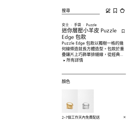
搜尋
女士
手袋
Puzzle
迷你層壓小羊皮 Puzzle
Edge 包款
Puzzle Edge 包款以獨樹一格的幾
何線條造就長方體造型。包款於重
疊鑲片上巧飾單排縫線，從經典結
構中脫穎而出。此迷你版本採用層
所有詳情
壓小羊皮製成。
顏色
2–7個工作天內免費配送