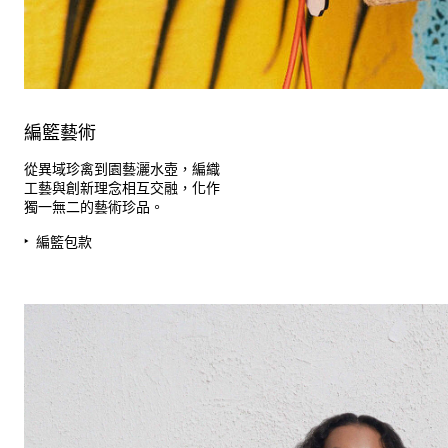
編籃藝術
從異域珍禽到園藝灑水壺，編織
工藝與創新理念相互交融，化作
獨一無二的藝術珍品。
編籃包款