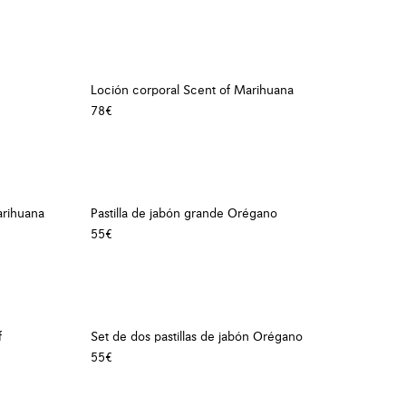
Loción corporal Scent of Marihuana
78€
arihuana
Pastilla de jabón grande Orégano
55€
f
Set de dos pastillas de jabón Orégano
55€