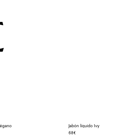
régano
Jabón líquido Ivy
68€