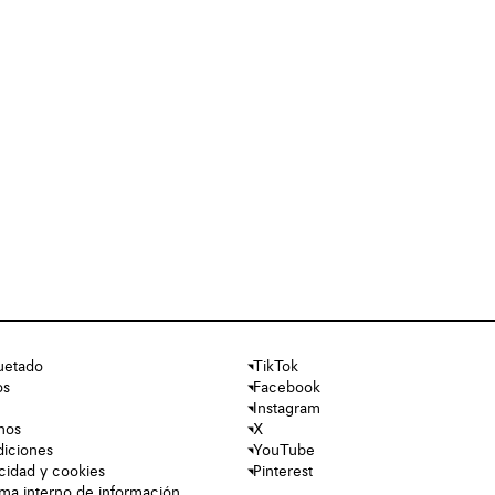
uetado
TikTok
os
Facebook
Instagram
nos
X
diciones
YouTube
acidad y cookies
Pinterest
tema interno de información