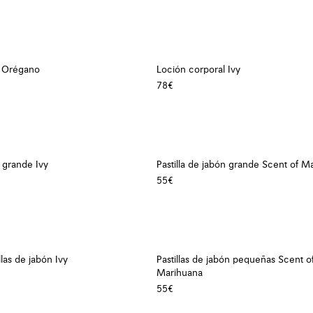
l Orégano
Loción corporal Ivy
78€
n grande Ivy
Pastilla de jabón grande Scent of M
55€
llas de jabón Ivy
Pastillas de jabón pequeñas Scent o
Marihuana
55€