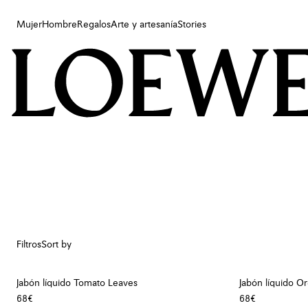
Mujer
Hombre
Regalos
Arte y artesanía
Stories
Mujer
Hombre
Regalos
Arte y artesanía
Stories
Filtros
Sort by
Jabón líquido Tomato Leaves
Jabón líquido O
68€
68€