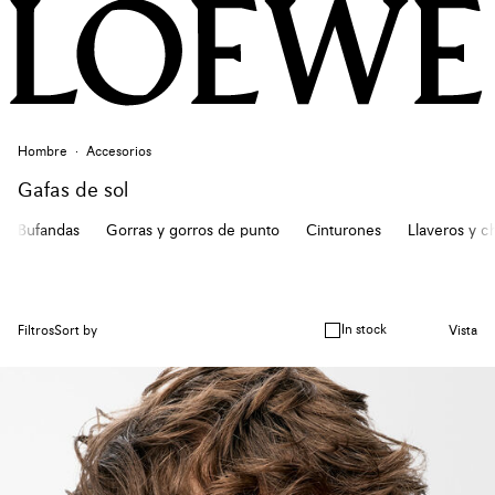
Hombre
Accesorios
Gafas de sol
Bufandas
Gorras y gorros de punto
Cinturones
Llaveros y c
In stock
Filtros
Sort by
Vista