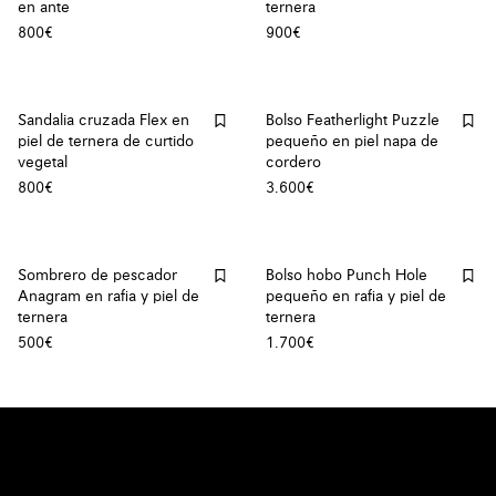
en ante
ternera
800€
900€
Sandalia cruzada Flex en
Bolso Featherlight Puzzle
piel de ternera de curtido
pequeño en piel napa de
vegetal
cordero
800€
3.600€
Sombrero de pescador
Bolso hobo Punch Hole
Anagram en rafia y piel de
pequeño en rafia y piel de
ternera
ternera
500€
1.700€