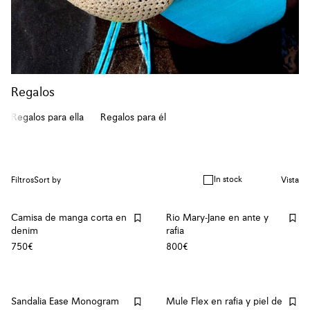
Regalos
Regalos para ella
Regalos para él
In stock
Filtros
Sort by
Vista
Camisa de manga corta en
Rio Mary-Jane en ante y
denim
rafia
750€
800€
Sandalia Ease Monogram
Mule Flex en rafia y piel de