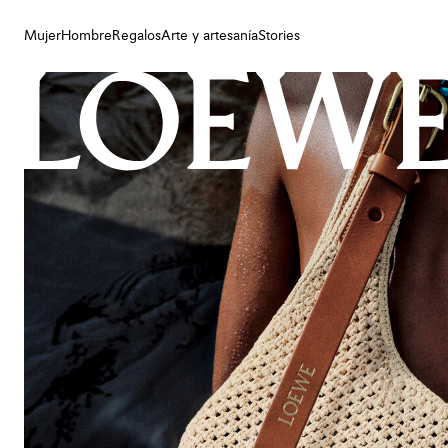
Mujer
Hombre
Regalos
Arte y artesanía
Stories
Mujer
Hombre
Regalos
Arte y artesanía
Stories