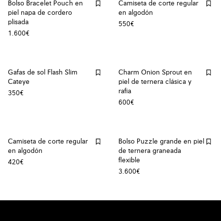
Bolso Bracelet Pouch en
Camiseta de corte regular
piel napa de cordero
en algodón
plisada
550€
1.600€
Gafas de sol Flash Slim
Charm Onion Sprout en
Cateye
piel de ternera clásica y
rafia
350€
600€
Camiseta de corte regular
Bolso Puzzle grande en piel
en algodón
de ternera graneada
flexible
420€
3.600€