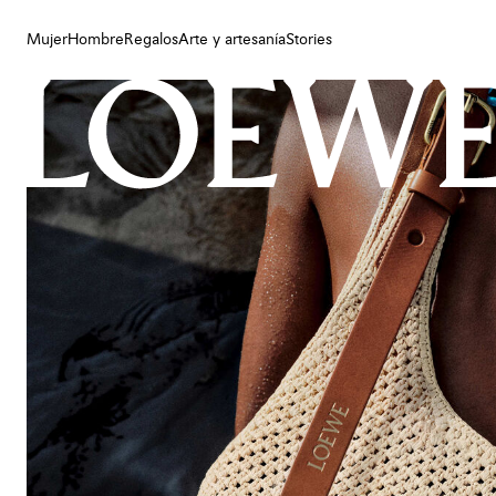
Mujer
Hombre
Regalos
Arte y artesanía
Stories
Mujer
Hombre
Regalos
Arte y artesanía
Stories