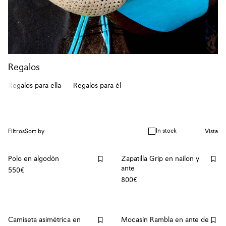
Regalos
Regalos para ella
Regalos para él
In stock
Filtros
Sort by
Vista
Polo en algodón
Zapatilla Grip en nailon y
ante
550€
800€
Camiseta asimétrica en
Mocasín Rambla en ante de