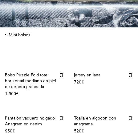
Mini bolsos
Bolso Puzzle Fold tote
Jersey en lana
horizontal mediano en piel
720€
de ternera graneada
1.900€
Pantalón vaquero holgado
Toalla en algodón con
Anagram en denim
anagrama
950€
520€