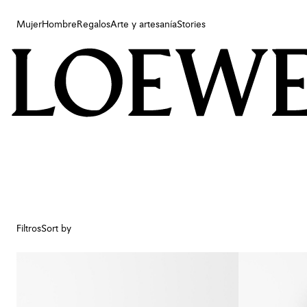
Mujer
Hombre
Regalos
Arte y artesanía
Stories
Mujer
Hombre
Regalos
Arte y artesanía
Stories
Filtros
Sort by