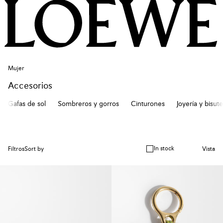
Mujer
Accesorios
Gafas de sol
Sombreros y gorros
Cinturones
Joyería y bisute
In stock
Filtros
Sort by
Vista